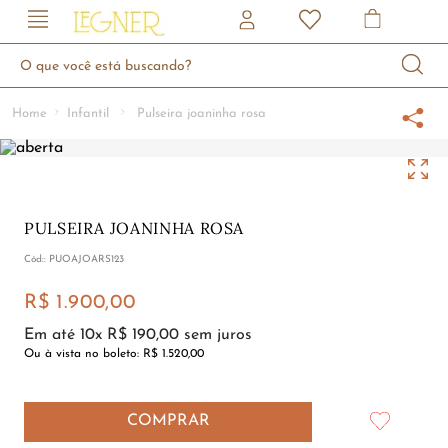
O que você está buscando?
Infantil
Pulseira joaninha rosa
PULSEIRA JOANINHA ROSA
:
PUOAJOARS123
R$
1
.
900
,
00
Em até
10
x
R$
190
,
00
sem juros
Ou à vista no boleto:
R$ 1.520,00
COMPRAR