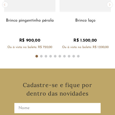
Brinco pingentinho pérola
Brinco laço
R$
900
,
00
R$
1
.
500
,
00
Ou à vista no boleto:
R$ 720,00
Ou à vista no boleto:
R$ 1.200,00
Cadastre-se e fique por
dentro das novidades