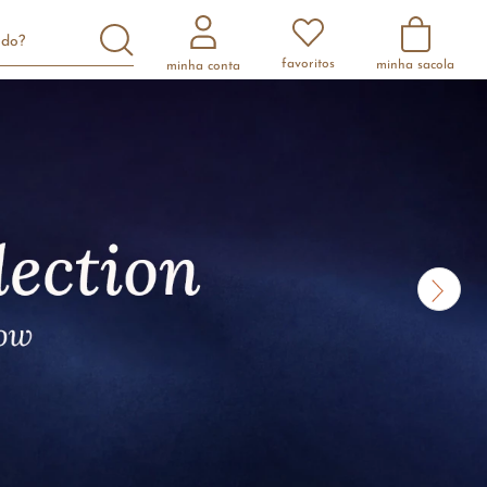
scando?
favoritos
minha conta