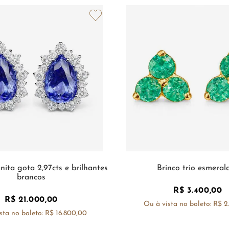
nita gota 2,97cts e brilhantes
Brinco trio esmeral
brancos
R$
3
.
400
,
00
R$
21
.
000
,
00
Ou à vista no boleto:
R$ 2
sta no boleto:
R$ 16.800,00
COMPRAR