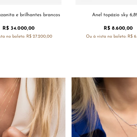
nzanita e brilhantes brancos
Anel topázio sky 6,8
R$
34
.
000
,
00
R$
8
.
600
,
00
sta no boleto:
R$ 27.200,00
Ou à vista no boleto:
R$ 6
COMPRAR
COMPRAR