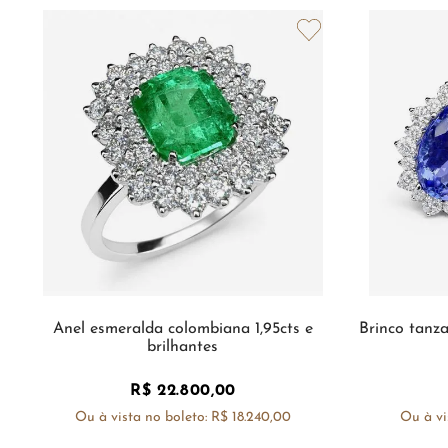
Anel esmeralda colombiana 1,95cts e
Brinco tanza
brilhantes
R$
22
.
800
,
00
Ou à vista no boleto:
R$ 18.240,00
Ou à vi