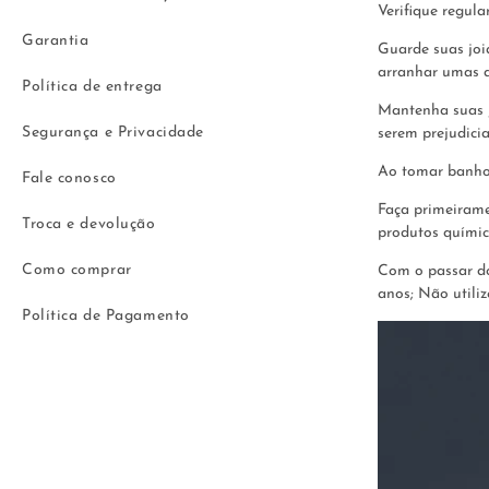
Verifique regula
Garantia
Guarde suas joi
arranhar umas a
Política de entrega
Mantenha suas j
Segurança e Privacidade
serem prejudici
Ao tomar banho d
Fale conosco
Faça primeiramen
Troca e devolução
produtos químic
Como comprar
Com o passar do
anos; Não utili
Política de Pagamento