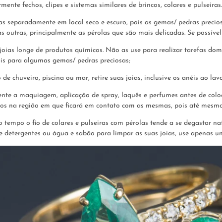
rmente fechos, clipes e sistemas similares de brincos, colares e pulseiras
as separadamente em local seco e escuro, pois as gemas/ pedras precio
s outras, principalmente as pérolas que são mais delicadas. Se possíve
oias longe de produtos químicos. Não as use para realizar tarefas do
ais para algumas gemas/ pedras preciosas;
e chuveiro, piscina ou mar, retire suas joias, inclusive os anéis ao lav
te a maquiagem, aplicação de spray, laquês e perfumes antes de colocar
os na região em que ficará em contato com as mesmas, pois até mesmo 
 tempo o fio de colares e pulseiras com pérolas tende a se degastar na
ze detergentes ou água e sabão para limpar as suas joias, use apenas u