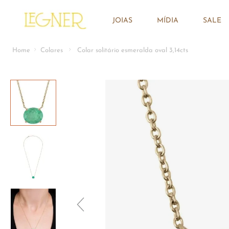
JOIAS
MÍDIA
SALE
Colares
Colar solitário esmeralda oval 3,14cts