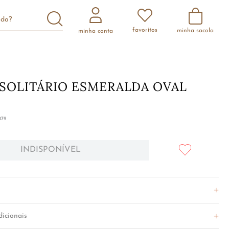
scando?
favoritos
minha conta
SOLITÁRIO ESMERALDA OVAL
S
79
INDISPONÍVEL
icionais