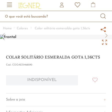
O que você está buscando?
Colares
Colar solitário esmeralda gota 1,36cts
COLAR SOLITÁRIO ESMERALDA GOTA 1,36CTS
:
COOAESM68590
INDISPONÍVEL
INDISPONÍVEL
Sobre a joia