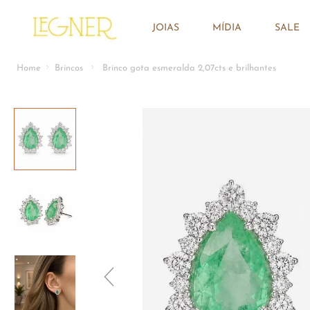
JOIAS
MÍDIA
SALE
Brincos
Brinco gota esmeralda 2,07cts e brilhantes