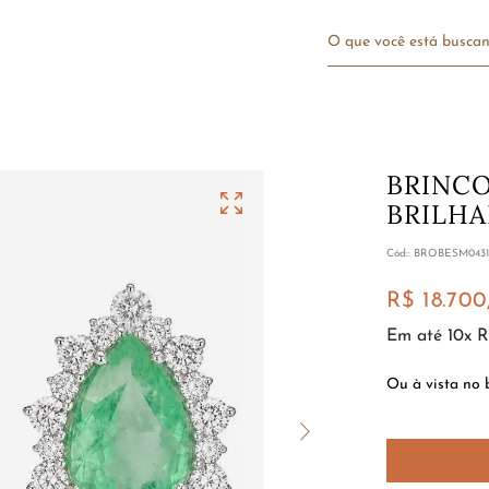
O que você está bu
BRINCO
BRILH
:
BROBESM043
R$
18
.
700
Em até
10
x
R
Ou à vista no 