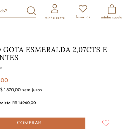
scando?
favoritos
minha conta
 GOTA ESMERALDA 2,07CTS E
ANTES
10
,
00
$
1
.
870
,
00
sem juros
boleto:
R$ 14.960,00
COMPRAR