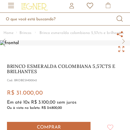
O que você está buscando?
Brincos
Brinco esmeralda colombiana 5,57cts e brilhantes
BRINCO ESMERALDA COLOMBIANA 5,57CTS E
BRILHANTES
:
BROBESM00043
R$
31
.
000
,
00
Em até
10
x
R$
3
.
100
,
00
sem juros
Ou à vista no boleto:
R$ 24.800,00
COMPRAR