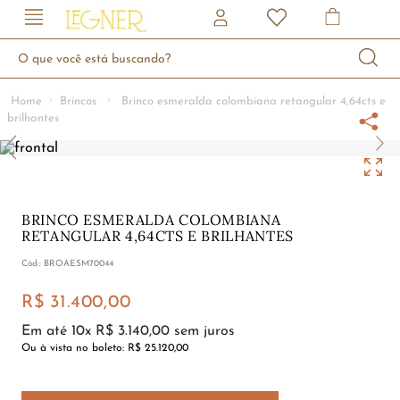
O que você está buscando?
Brincos
Brinco esmeralda colombiana retangular 4,64cts e
brilhantes
BRINCO ESMERALDA COLOMBIANA
RETANGULAR 4,64CTS E BRILHANTES
:
BROAESM70044
R$
31
.
400
,
00
Em até
10
x
R$
3
.
140
,
00
sem juros
Ou à vista no boleto:
R$ 25.120,00