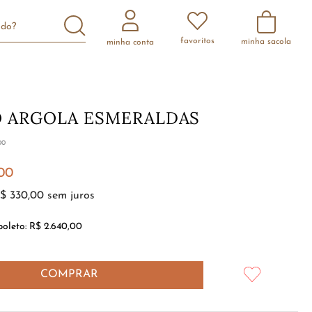
scando?
favoritos
minha conta
O ARGOLA ESMERALDAS
00
00
$
330
,
00
sem juros
boleto:
R$ 2.640,00
COMPRAR