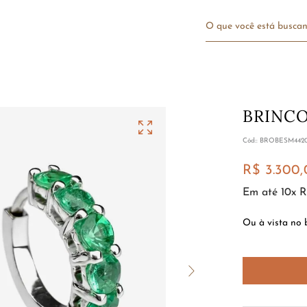
O que você está bu
BRINC
:
BROBESM442
R$
3
.
300
,
Em até
10
x
R
Ou à vista no 