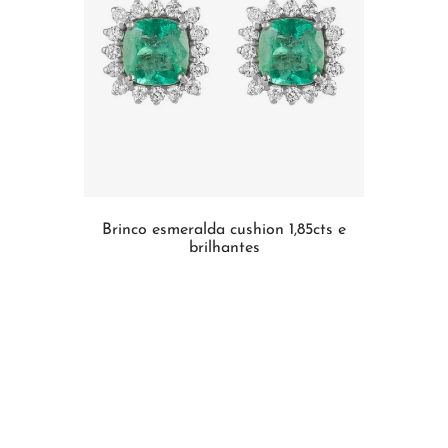
Brinco esmeralda cushion 1,85cts e
brilhantes
INDISPONÍVEL