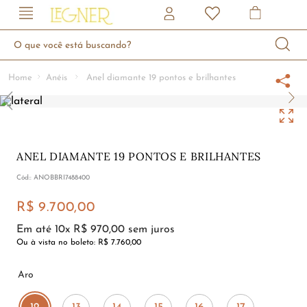
O que você está buscando?
Anéis
Anel diamante 19 pontos e brilhantes
ANEL DIAMANTE 19 PONTOS E BRILHANTES
:
ANOBBRI7488400
R$
9
.
700
,
00
Em até
10
x
R$
970
,
00
sem juros
Ou à vista no boleto:
R$ 7.760,00
Aro