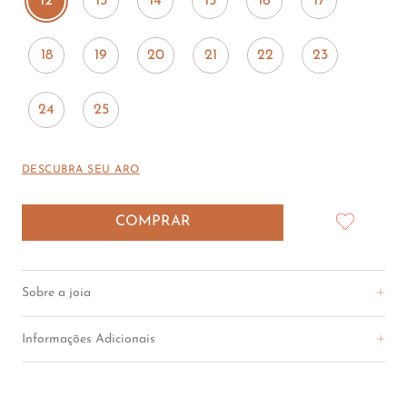
12
13
14
15
16
17
18
19
20
21
22
23
24
25
DESCUBRA SEU ARO
COMPRAR
R$
9
.
700
,
00
COMPRAR
Sobre a joia
Informações Adicionais