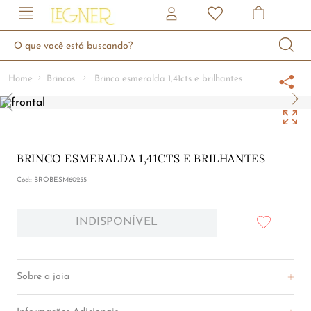
O que você está buscando?
Brincos
Brinco esmeralda 1,41cts e brilhantes
BRINCO ESMERALDA 1,41CTS E BRILHANTES
:
BROBESM60255
INDISPONÍVEL
INDISPONÍVEL
Sobre a joia