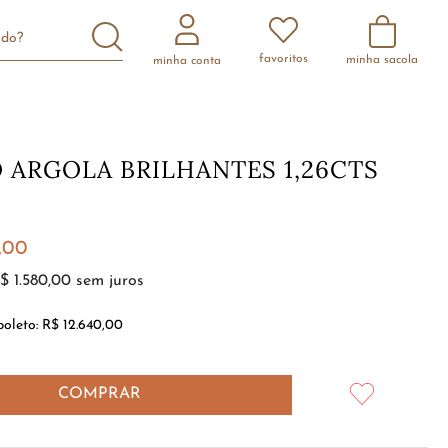
scando?
favoritos
minha conta
 ARGOLA BRILHANTES 1,26CTS
0
,
00
$
1
.
580
,
00
sem juros
boleto:
R$ 12.640,00
COMPRAR