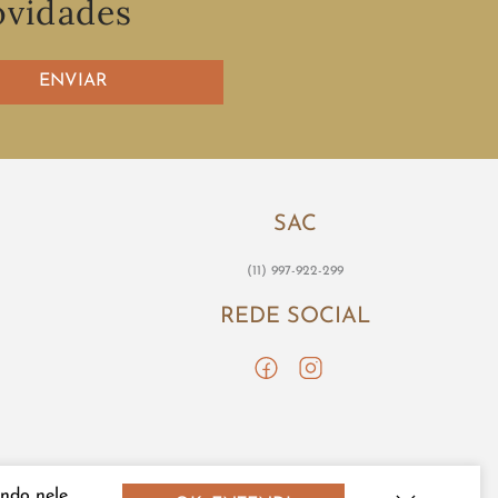
ovidades
ENVIAR
SAC
(11) 997-922-299
REDE SOCIAL
ndo nele,