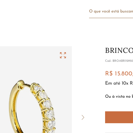
O que você está bu
BRINCO
:
BROABRI1295
R$
15
.
800
Em até
10
x
R
Ou à vista no 