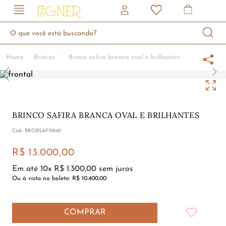
O que você está buscando?
Brincos
Brinco safira branca oval e brilhantes
BRINCO SAFIRA BRANCA OVAL E BRILHANTES
:
BROBSAF51040
R$
13
.
000
,
00
Em até
10
x
R$
1
.
300
,
00
sem juros
Ou à vista no boleto:
R$ 10.400,00
COMPRAR